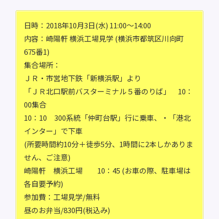
日時：2018年10月3日(水) 11:00～14:00
内容：崎陽軒 横浜工場見学 (横浜市都筑区川向町
675番1)
集合場所：
ＪＲ・市営地下鉄「新横浜駅」より
「ＪＲ北口駅前バスターミナル５番のりば」 10：
00集合
10：10 300系統「仲町台駅」行に乗車、・「港北
インター」で下車
(所要時間約10分＋徒歩5分、1時間に2本しかありま
せん、ご注意)
崎陽軒 横浜工場 10：45 (お車の際、駐車場は
各自要予約)
参加費：工場見学/無料
昼のお弁当/830円(税込み)