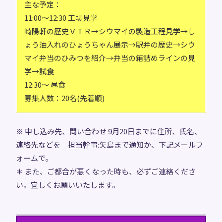
主な予定：
11:00～12:30 工場見学
崎陽軒の歴史ＶＴＲ→シウマイの製造工程見学→し
ょう油入れのひょうちゃん展示→駅弁の歴史→シウ
マイ弁当のひみつを紹介→弁当の箱詰めラインの見
学→試食
12:30～ 昼食
募集人数：20名(先着順)
※ 申し込み先、問い合わせ 9月20日までに住所、氏名、
連絡先などを 担当幹事:矢島まで通知か、下記メールフ
ォームで。
＊ また、ご都合が悪くなった時も、必ずご連絡くださ
い。宜しくお願いいたします。