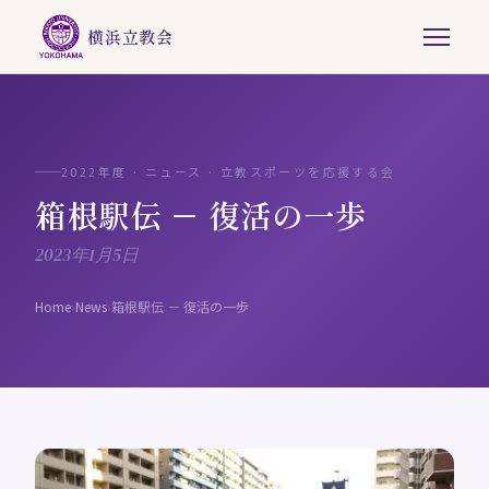
横浜立教会
2022年度 · ニュース · 立教スポーツを応援する会
箱根駅伝 － 復活の一歩
2023年1月5日
Home
›
News
›
箱根駅伝 － 復活の一歩