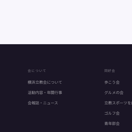
会について
同好会
横浜立教会について
歩こう会
活動内容・年間行事
グルメの会
会報誌・ニュース
立教スポーツを
ゴルフ会
青年部会