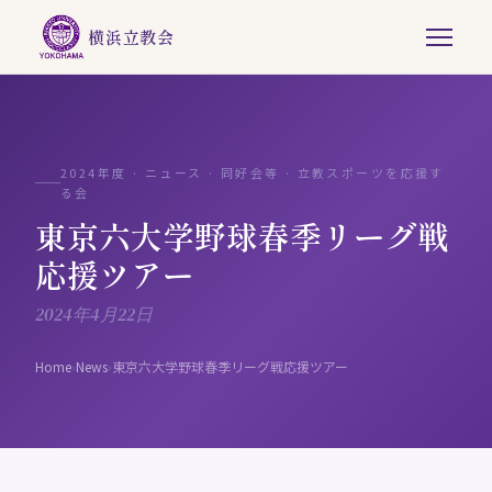
横浜立教会
2024年度 · ニュース · 同好会等 · 立教スポーツを応援す
る会
東京六大学野球春季リーグ戦
応援ツアー
2024年4月22日
Home
›
News
›
東京六大学野球春季リーグ戦応援ツアー