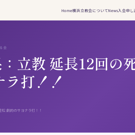
Home
横浜立教会について
News
入会申し
する会
：立教 延長12回の
ナラ打！！
笠松 劇的のサヨナラ打！！