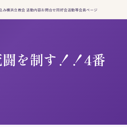
込み
横浜立教会 活動内容
お問合せ
同好会活動等
会員ページ
死闘を制す！！4番