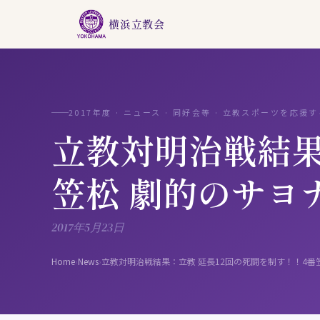
横浜立教会
2017年度 · ニュース · 同好会等 · 立教スポーツを応援
立教対明治戦結果
笠松 劇的のサヨ
2017年5月23日
Home
›
News
›
立教対明治戦結果：立教 延長12回の死闘を制す！！4番