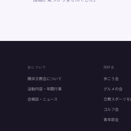
会について
同好会
横浜立教会について
歩こう会
活動内容・年間行事
グルメの会
会報誌・ニュース
立教スポーツを
ゴルフ会
青年部会