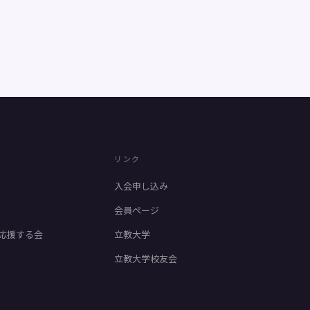
リンク
入会申し込み
会員ページ
応援する会
立教大学
立教大学校友会