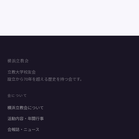
横浜立教会
立教大学校友会
設立から70年を超える歴史を持つ会です。
会について
横浜立教会について
活動内容・年間行事
会報誌・ニュース