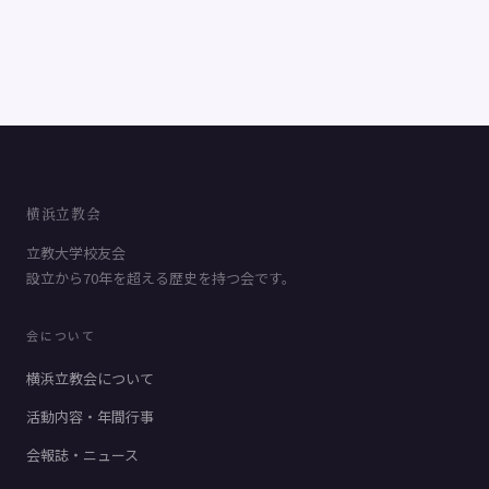
横浜立教会
立教大学校友会
設立から70年を超える歴史を持つ会です。
会について
横浜立教会について
活動内容・年間行事
会報誌・ニュース