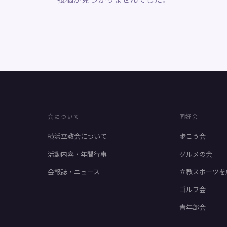
会について
同好会
横浜立教会について
歩こう会
活動内容・年間行事
グルメの会
会報誌・ニュース
立教スポーツを
ゴルフ会
青年部会