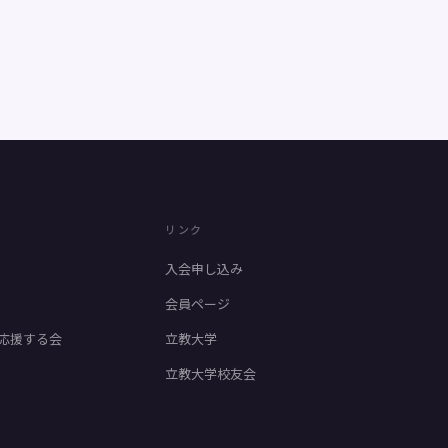
リンク
入会申し込み
会員ページ
応援する会
立教大学
立教大学校友会