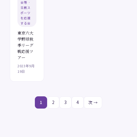
会等 ·
立教ス
ポーツ
を応援
する会
東京六大
学野球秋
季リーグ
戦応援ツ
アー
2023年9月
19日
1
2
3
4
次 →