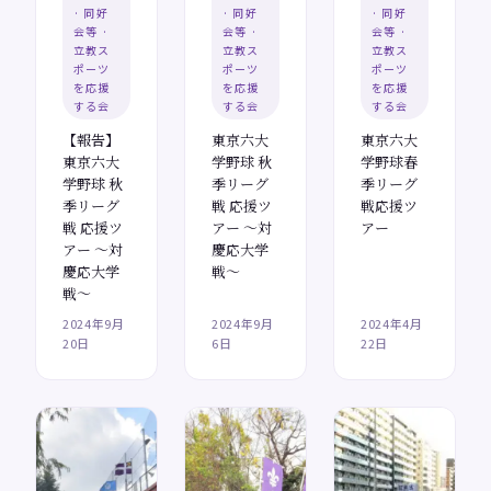
· 同好
· 同好
· 同好
会等 ·
会等 ·
会等 ·
立教ス
立教ス
立教ス
ポーツ
ポーツ
ポーツ
を応援
を応援
を応援
する会
する会
する会
【報告】
東京六大
東京六大
東京六大
学野球 秋
学野球春
学野球 秋
季リーグ
季リーグ
季リーグ
戦 応援ツ
戦応援ツ
戦 応援ツ
アー ～対
アー
アー ～対
慶応大学
慶応大学
戦～
戦～
2024年9月
2024年9月
2024年4月
20日
6日
22日