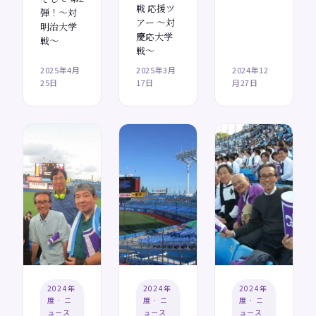
戦 応援ツ
弾！～対
アー ～対
明治大学
慶応大学
戦～
戦～
2025年4月
2025年3月
2024年12
25日
17日
月27日
2024年
2024年
2024年
度 · ニ
度 · ニ
度 · ニ
ュース
ュース
ュース