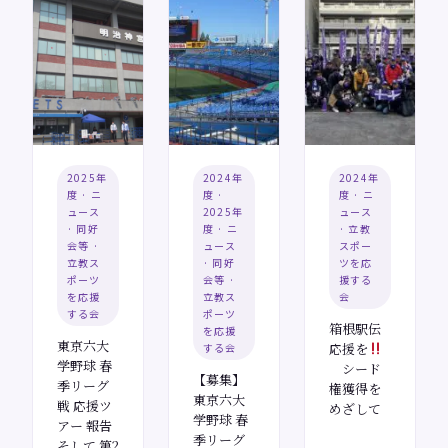
2025年
2024年
2024年
度 · ニ
度 ·
度 · ニ
ュース
2025年
ュース
· 同好
度 · ニ
· 立教
会等 ·
ュース
スポー
立教ス
· 同好
ツを応
ポーツ
会等 ·
援する
を応援
立教ス
会
する会
ポーツ
箱根駅伝
を応援
東京六大
応援を
する会
学野球 春
シード
【募集】
季リーグ
権獲得を
東京六大
戦 応援ツ
めざして
学野球 春
アー 報告
季リーグ
そして 第2