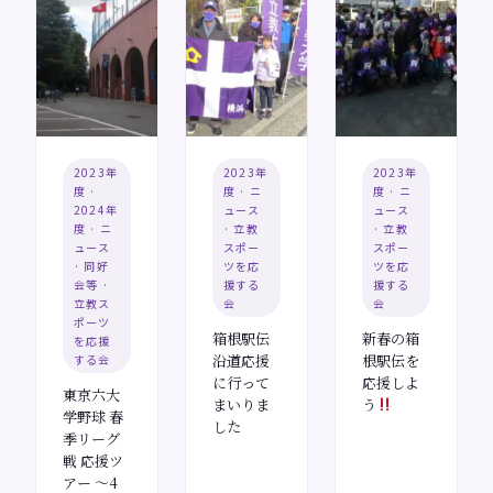
2023年
2023年
2023年
度 ·
度 · ニ
度 · ニ
2024年
ュース
ュース
度 · ニ
· 立教
· 立教
ュース
スポー
スポー
· 同好
ツを応
ツを応
会等 ·
援する
援する
立教ス
会
会
ポーツ
箱根駅伝
新春の箱
を応援
沿道応援
根駅伝を
する会
に行って
応援しよ
東京六大
まいりま
う
学野球 春
した
季リーグ
戦 応援ツ
アー ～4